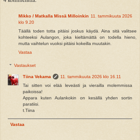
Mikko / Matkalla Missä Milloinkin
11. tammikuuta 2026
klo 9.20
Täällä toden totta pitäisi joskus käydä. Aina sitä valitsee
kohteeksi Aulangon, joka kieltämättä on todella hieno,
mutta vaihtelun vuoksi pitäisi kokeilla muutakin.
Vastaa
Vastaukset
Tiina Vekama
11. tammikuuta 2026 klo 16.11
Tai sitten voi elää leveästi ja vierailla molemmissa
paikoissa!
Appara kuten Aulankokin on kesällä yhden sortin
paratiisi.
t.Tiina
Vastaa