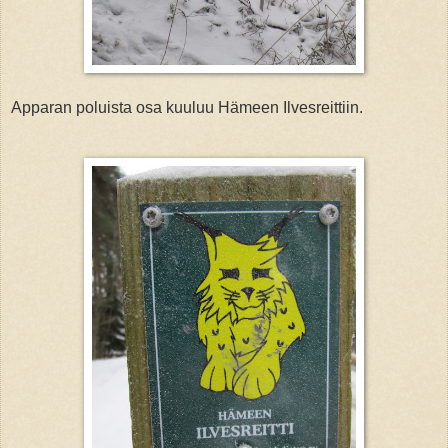
Apparan poluista osa kuuluu Hämeen Ilvesreittiin.