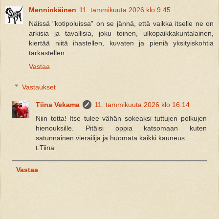
Menninkäinen
11. tammikuuta 2026 klo 9.45
Näissä "kotipoluissa" on se jännä, että vaikka itselle ne on
arkisia ja tavallisia, joku toinen, ulkopaikkakuntalainen,
kiertää niitä ihastellen, kuvaten ja pieniä yksityiskohtia
tarkastellen.
Vastaa
Vastaukset
Tiina Vekama
11. tammikuuta 2026 klo 16.14
Niin totta! Itse tulee vähän sokeaksi tuttujen polkujen
hienouksille. Pitäisi oppia katsomaan kuten
satunnainen vierailija ja huomata kaikki kauneus.
t.Tiina
Vastaa